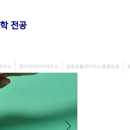
학 전공
연구소
명지빅데이터연구소
금융컴플라이언스 융합전공