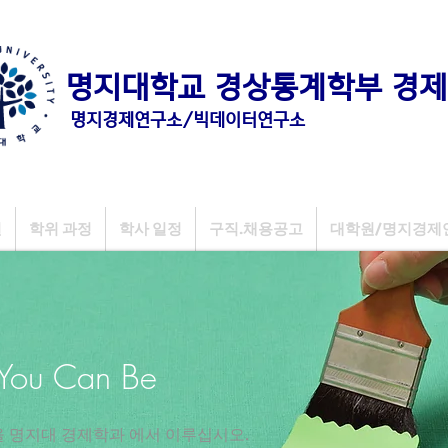
명지대학교 경상통계학부 경제
명지경제연구소/빅데이터연구소
원
학위 과정
학사 일정
구직.채용공고
대학원/명지경제
 You Can Be
을 명지대 경제학과 에서 이루십시오.