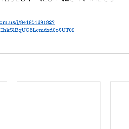
oom.us/j/84185169182?
hkSlBqUG5Lcmdzd0o2UT09