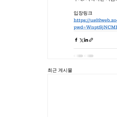
입장링크
https://us02web.z
pwd=WnptSjNCMH
최근 게시물