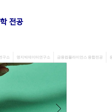
학 전공
연구소
명지빅데이터연구소
금융컴플라이언스 융합전공