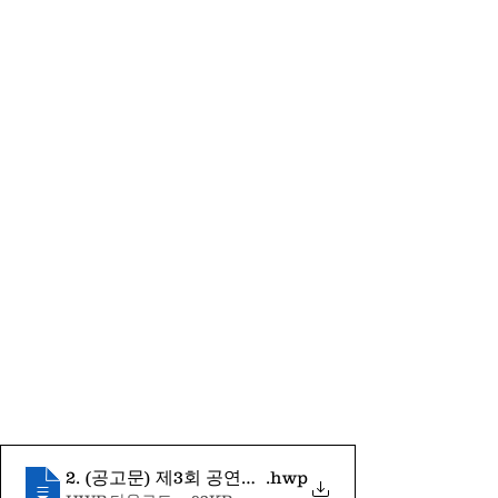
2. (공고문) 제3회 공연예술통합전산망(KOPIS) 빅데
.hwp