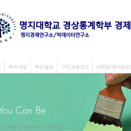
명지대학교 경상통계학부 경제
명지경제연구소/빅데이터연구소
원
학위 과정
학사 일정
구직.채용공고
대학원/명지경제
 You Can Be
을 명지대 경제학과 에서 이루십시오.