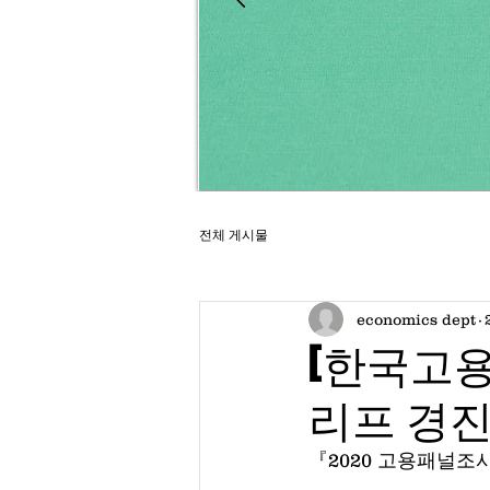
전체 게시물
economics dept
[한국고용
리프 경
『2020 고용패널조