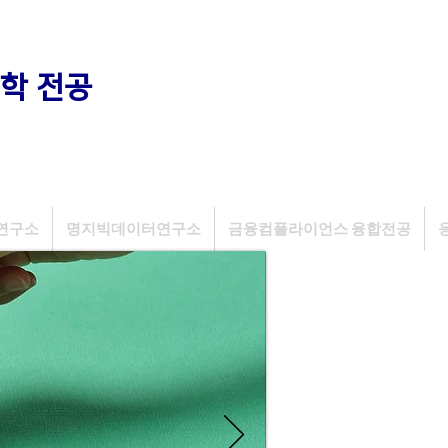
학 전공
연구소
명지빅데이터연구소
금융컴플라이언스 융합전공