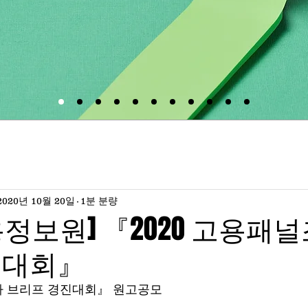
2020년 10월 20일
1분 분량
정보원] 『2020 고용패널
진대회』
사 브리프 경진대회』 원고공모