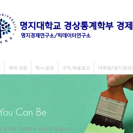
명지대학교 경상통계학부 경제
명지경제연구소/빅데이터연구소
원
학위 과정
학사 일정
구직.채용공고
대학원/명지경제
 You Can Be
을 명지대 경제학과 에서 이루십시오.