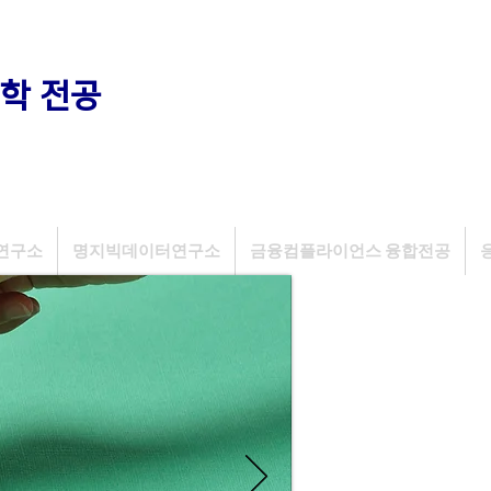
학 전공
연구소
명지빅데이터연구소
금융컴플라이언스 융합전공