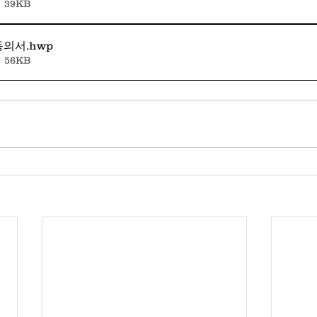
 39KB
동의서
.hwp
 56KB